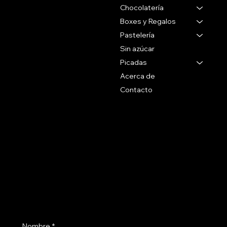
Chocolatería
Gabriel Pereira 2988
Montevideo Uruguay
Boxes y Regalos
Pastelería
Tel 27071088
Sin azúcar
Whatsapp
Picadas
+59899090096
Acerca de
Contacto
Social
Politicas
Preguntas Frecuentes
Facebook
Terminos & Condiciones
Instagram
Como Comprar
Políticas de Envío
Suscribite a nuestro newsletter
Nombre
*