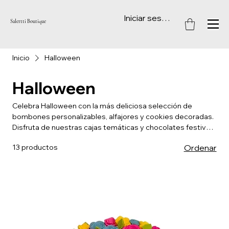
Iniciar sesión
Salertti Boutique
Inicio
Halloween
Halloween
Celebra Halloween con la más deliciosa selección de
bombones personalizables, alfajores y cookies decoradas.
Disfruta de nuestras cajas temáticas y chocolates festivos
con rellenos variados y presentaciones únicas. Desde
13 productos
Ordenar
bombones pintados a mano hasta cookies y trufas
decoradas, cada producto ha sido diseñado para aportar
un toque dulce y divertido a tus celebraciones. ¡Sorprende
a tus seres queridos con un regalo espeluznante y
delicioso en esta temporada!