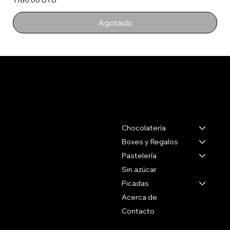
Agotado
Salertti Boutique
Contacto
Menu
Chocolatería
Gabriel Pereira 2988
Montevideo Uruguay
Boxes y Regalos
Pastelería
Tel 27071088
Sin azúcar
Whatsapp
Picadas
+59899090096
Acerca de
Contacto
Social
Politicas