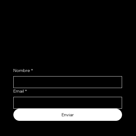
Preguntas Frecuentes
Facebook
Terminos & Condiciones
Instagram
Como Comprar
Políticas de Envío
Suscribite a nuestro newsletter
Nombre
*
Email
*
Enviar
Aceptamos los siguientes metodos de pago