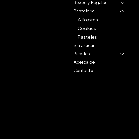
Montevideo Uruguay
Boxes y Regalos
Pastelería
Tel 27071088
Alfajores
Whatsapp
Cookies
+59899090096
Pasteles
Sin azúcar
Picadas
Acerca de
Contacto
Social
Politicas
Preguntas Frecuentes
Facebook
Terminos & Condiciones
Instagram
Como Comprar
Políticas de Envío
Suscribite a nuestro newsletter