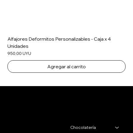
Alfajores Deformitos Personalizables - Caja x 4
Unidades
Precio
950,00 UYU
Agregar al carrito
Salertti Boutique
Contacto
Menu
Chocolatería
Gabriel Pereira 2988