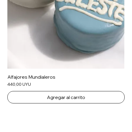
Alfajores Mundialeros
Precio
440,00 UYU
Agregar al carrito