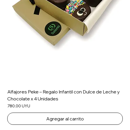
Alfajores Peke – Regalo Infantil con Dulce de Leche y
Chocolate x 4 Unidades
Precio
780,00 UYU
Agregar al carrito