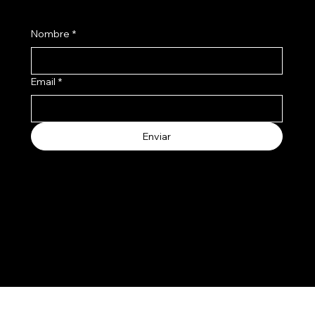
Nombre
*
Email
*
Enviar
Aceptamos los siguientes metodos de pago
© 2025 by Salertti