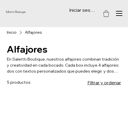
Iniciar sesión
Salertti Boutique
Inicio
Alfajores
Alfajores
En Salertti Boutique, nuestros alfajores combinan tradición
y creatividad en cada bocado. Cada box incluye 4 alfajores:
dos con textos personalizados que puedes elegir, y dos
con diseños únicos adecuados para la ocasión. Nuestros
5 productos
Filtrar y ordenar
alfajores ofrecen una variedad de rellenos excepcionales:
dulce de leche con ganache bitter, dulce de leche con
crema de avellanas, dulce de leche con ganache de
chocolate blanco y coco, y el clásico con abundante dulce
de leche. Elaborados con ingredientes de alta calidad, cada
alfajor promete una experiencia gourmet que hará de cada
momento un verdadero placer.