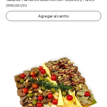
Precio
2990,00 UYU
Agregar al carrito