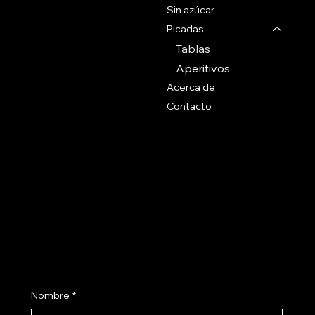
Tel 27071088
Sin azúcar
Whatsapp
Picadas
+59899090096
Tablas
Aperitivos
Acerca de
Contacto
Social
Politicas
Preguntas Frecuentes
Facebook
Terminos & Condiciones
Instagram
Como Comprar
Políticas de Envío
Suscribite a nuestro newsletter
Nombre
*