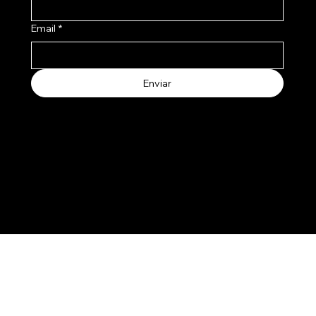
Email
*
Enviar
Aceptamos los siguientes metodos de pago
© 2025 by Salertti