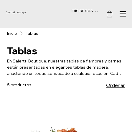
Iniciar sesión
Salertti Boutique
Inicio
Tablas
Tablas
En Salertti Boutique, nuestras tablas de fiambres y carnes
están presentadas en elegantes tablas de madera,
añadiendo un toque sofisticado a cualquier ocasión. Cada
tabla incluye una variedad de embutidos y carnes de alta
5 productos
Ordenar
calidad, acompañados de panes de distintos gustos y
tostadas crujientes. El diseño cuidadosamente elaborado
de nuestras tablas garantiza una experiencia gastronómica
visual y gustativa, perfecta para compartir en eventos
especiales. Disfruta de una combinación deliciosa y bien
presentada que hará que cada momento sea memorable.