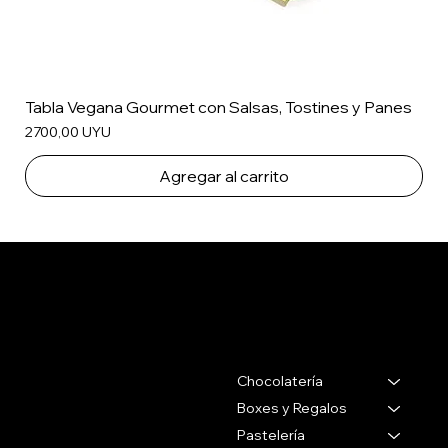
Tabla Vegana Gourmet con Salsas, Tostines y Panes
Precio
2700,00 UYU
Agregar al carrito
Salertti Boutique
Contacto
Menu
Chocolatería
Gabriel Pereira 2988
Montevideo Uruguay
Boxes y Regalos
Pastelería