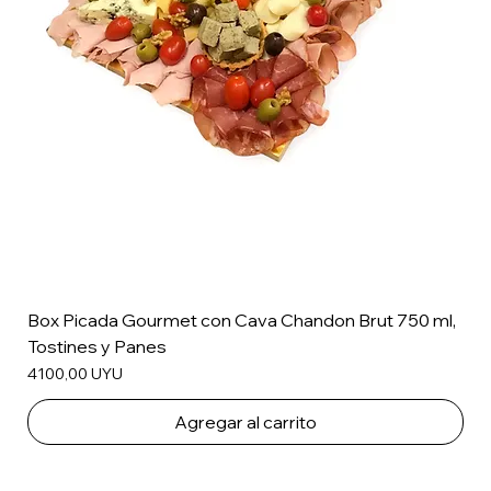
Box Picada Gourmet con Cava Chandon Brut 750 ml,
Tostines y Panes
Precio
4100,00 UYU
Agregar al carrito