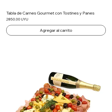
Tabla de Carnes Gourmet con Tostines y Panes
Precio
2850,00 UYU
Agregar al carrito