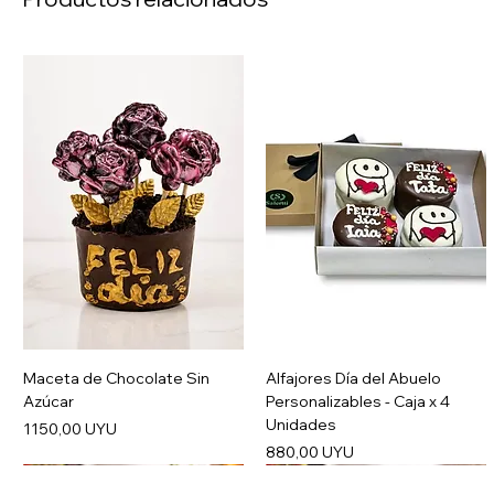
Maceta de Chocolate Sin
Alfajores Día del Abuelo
Azúcar
Personalizables - Caja x 4
Unidades
Precio
1150,00 UYU
Precio
880,00 UYU