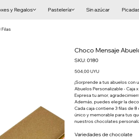
xes y Regalos
Pastelería
Sin azúcar
Picada
 Filas
Choco Mensaje Abuelos 
SKU
SKU:
0180
0180
Precio
504,00 UYU
¡Sorprende a tus abuelos con 
Abuelos Personalizable - Caja x
Expresa tu amor, agradecimien
Además, puedes elegir la decor
Cada caja contiene 3 filas de 
único y memorable para tus que
nuestros chocolates personali
Variedades de chocolate