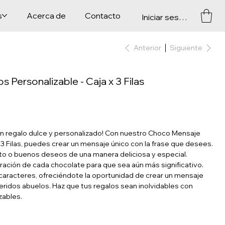
s
Acerca de
Contacto
Iniciar sesión
Anterior
Siguiente
Personalizable - Caja x 3 Filas
un regalo dulce y personalizado! Con nuestro Choco Mensaje
 3 Filas, puedes crear un mensaje único con la frase que desees.
to o buenos deseos de una manera deliciosa y especial.
ación de cada chocolate para que sea aún más significativo.
8 caracteres, ofreciéndote la oportunidad de crear un mensaje
ridos abuelos. Haz que tus regalos sean inolvidables con
zables.