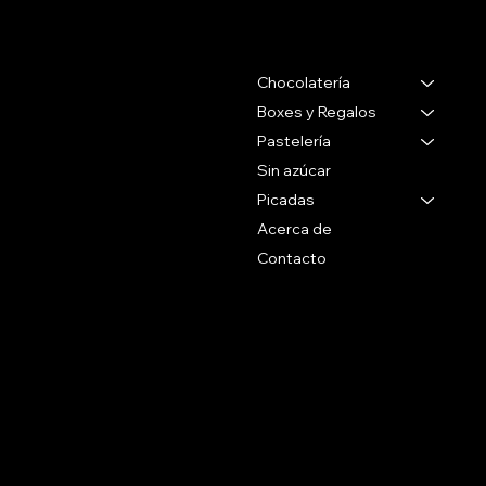
Contacto
Menu
Chocolatería
Gabriel Pereira 2988
Montevideo Uruguay
Boxes y Regalos
Pastelería
Tel 27071088
Sin azúcar
Whatsapp
Picadas
+59899090096
Acerca de
Contacto
Social
Politicas
Preguntas Frecuentes
Facebook
Terminos & Condiciones
Instagram
Como Comprar
Políticas de Envío