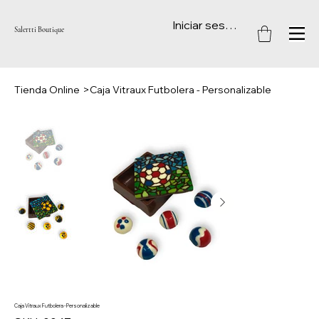
Iniciar sesión
Salertti Boutique
Tienda Online
>
Caja Vitraux Futbolera - Personalizable
Caja Vitraux Futbolera - Personalizable
SKU