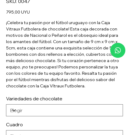
SKU:
0047
0047
Precio
795,00 UYU
¡Celebra tu pasión por el fútbol uruguayo con la Caja
Vitraux Futbolera de chocolate! Esta caja decorada con
motivos de Nacional o Peñarol es el obsequio ideal para
los amantes del fútbol. Con un tamaño de 9 cm x 9 cm x
5cm, esta caja contiene una exquisita selección de 5
bombones con dos rellenos a elección, cubiertos con el
más delicioso chocolate. Si tu corazón pertenece a otro
equipo, ¡no te preocupes! Podemos personalizar la tuya
con los colores de tu equipo favorito. Resalta tu pasión
por el fútbol mientras disfrutas del delicioso sabor del
chocolate con la Caja Vítraux Futbolera.
Variedades de chocolate
Cuadro