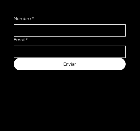
Suscribite a nuestro newsletter
Nombre
*
Email
*
Enviar
Aceptamos los siguientes metodos de pago
© 2025 by Salertti