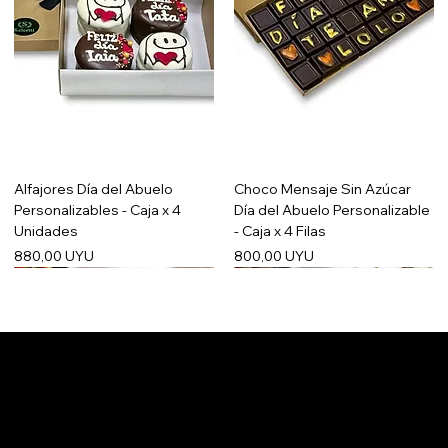
Alfajores Día del Abuelo
Choco Mensaje Sin Azúcar
Personalizables - Caja x 4
Día del Abuelo Personalizable
Unidades
- Caja x 4 Filas
Precio
Precio
880,00 UYU
800,00 UYU