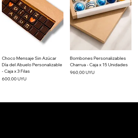
Choco Mensaje Sin Azúcar
Bombones Personalizables
Día del Abuelo Personalizable
Charrua - Caja x 15 Unidades
- Caja x 3 Filas
Precio
960,00 UYU
Precio
600,00 UYU