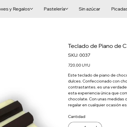
xes y Regalos
Pastelería
Sin azúcar
Picada
Teclado de Piano de 
SKU
SKU:
0037
0037
Precio
720,00 UYU
Este teclado de piano de chocol
dulces. Confeccionado con choc
contrastantes, es una verdader
esta experiencia única que comb
chocolate. Con unas medidas d
regalar en cualquier ocasión es
Cantidad