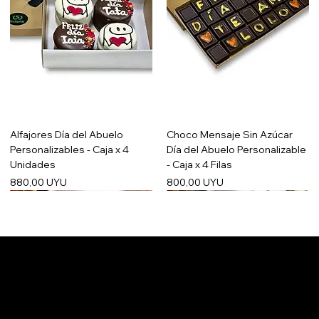
Alfajores Día del Abuelo
Choco Mensaje Sin Azúcar
Personalizables - Caja x 4
Día del Abuelo Personalizable
Unidades
- Caja x 4 Filas
Precio
Precio
880,00 UYU
800,00 UYU