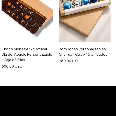
Choco Mensaje Sin Azúcar
Bombones Personalizables
Día del Abuelo Personalizable
Charrua - Caja x 15 Unidades
- Caja x 3 Filas
Precio
960,00 UYU
Precio
600,00 UYU