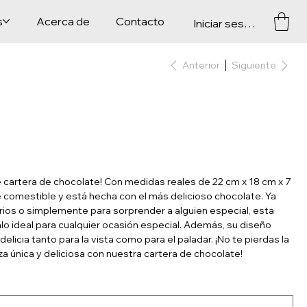
s
Acerca de
Contacto
Iniciar sesión
Anterior
Siguiente
 cartera de chocolate! Con medidas reales de 22 cm x 18 cm x 7
 comestible y está hecha con el más delicioso chocolate. Ya
ios o simplemente para sorprender a alguien especial, esta
alo ideal para cualquier ocasión especial. Además, su diseño
delicia tanto para la vista como para el paladar. ¡No te pierdas la
a única y deliciosa con nuestra cartera de chocolate!