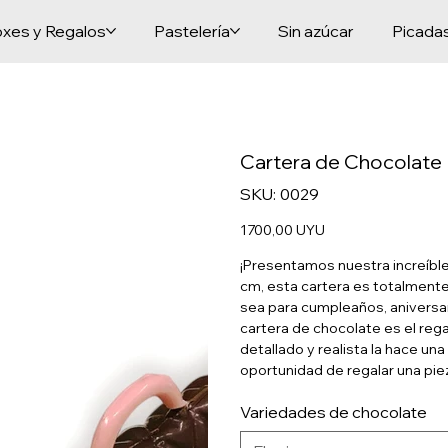
xes y Regalos
Pastelería
Sin azúcar
Picada
Cartera de Chocolate
SKU
SKU:
0029
0029
Precio
1700,00 UYU
¡Presentamos nuestra increíble
cm, esta cartera es totalmente
sea para cumpleaños, aniversar
cartera de chocolate es el reg
detallado y realista la hace una 
oportunidad de regalar una piez
Variedades de chocolate