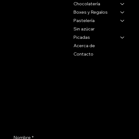
Chocolatería
Gabriel Pereira 2988
Montevideo Uruguay
Boxes y Regalos
Pastelería
Tel 27071088
Sin azúcar
Whatsapp
Picadas
+59899090096
Acerca de
Contacto
Social
Politicas
Preguntas Frecuentes
Facebook
Terminos & Condiciones
Instagram
Como Comprar
Políticas de Envío
Suscribite a nuestro newsletter
Nombre
*