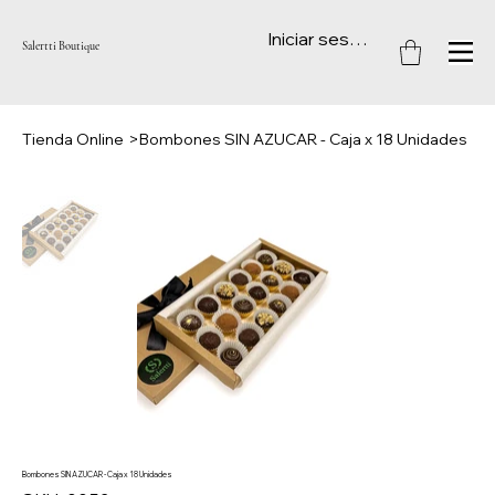
Iniciar sesión
Salertti Boutique
Tienda Online
>
Bombones SIN AZUCAR - Caja x 18 Unidades
Bombones SIN AZUCAR - Caja x 18 Unidades
SKU