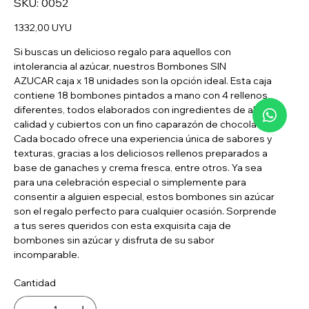
SKU:
0052
0052
Precio
1332,00 UYU
Si buscas un delicioso regalo para aquellos con
intolerancia al azúcar, nuestros Bombones SIN
AZUCAR caja x 18 unidades son la opción ideal. Esta caja
contiene 18 bombones pintados a mano con 4 rellenos
diferentes, todos elaborados con ingredientes de alta
calidad y cubiertos con un fino caparazón de chocolate.
Cada bocado ofrece una experiencia única de sabores y
texturas, gracias a los deliciosos rellenos preparados a
base de ganaches y crema fresca, entre otros. Ya sea
para una celebración especial o simplemente para
consentir a alguien especial, estos bombones sin azúcar
son el regalo perfecto para cualquier ocasión. Sorprende
a tus seres queridos con esta exquisita caja de
bombones sin azúcar y disfruta de su sabor
incomparable.
Cantidad