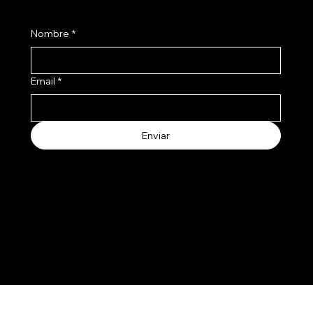
Nombre
*
Email
*
Enviar
Aceptamos los siguientes metodos de pago
© 2025 by Salertti