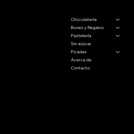
Contacto
Menu
Chocolatería
Gabriel Pereira 2988
Montevideo Uruguay
Boxes y Regalos
Pastelería
Tel 27071088
Sin azúcar
Whatsapp
Picadas
+59899090096
Acerca de
Contacto
Social
Politicas
Preguntas Frecuentes
Facebook
Terminos & Condiciones
Instagram
Como Comprar
Políticas de Envío
Suscribite a nuestro newsletter