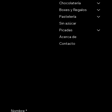
Chocolatería
Gabriel Pereira 2988
Montevideo Uruguay
Boxes y Regalos
Pastelería
Tel 27071088
Sin azúcar
Whatsapp
Picadas
+59899090096
Acerca de
Contacto
Social
Politicas
Preguntas Frecuentes
Facebook
Terminos & Condiciones
Instagram
Como Comprar
Políticas de Envío
Suscribite a nuestro newsletter
Nombre
*