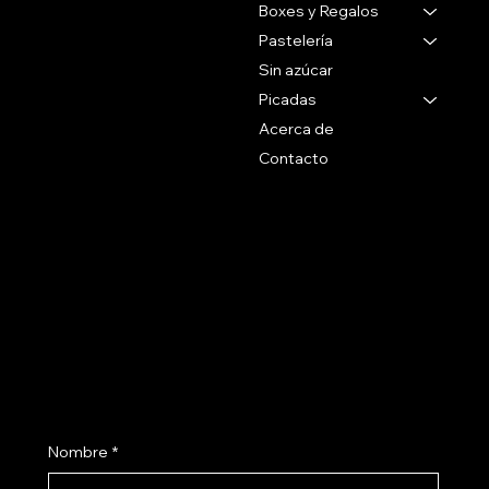
Montevideo Uruguay
Boxes y Regalos
Pastelería
Tel 27071088
Sin azúcar
Whatsapp
Picadas
+59899090096
Acerca de
Contacto
Social
Politicas
Preguntas Frecuentes
Facebook
Terminos & Condiciones
Instagram
Como Comprar
Políticas de Envío
Suscribite a nuestro newsletter
Nombre
*