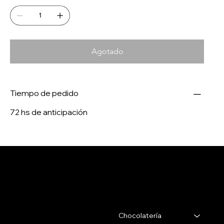
Agotado
Tiempo de pedido
72 hs de anticipación
Salertti Boutique
Contacto
Menu
Chocolatería
Gabriel Pereira 2988