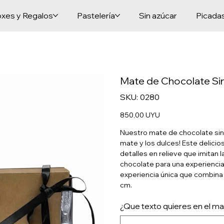
xes y Regalos
Pastelería
Sin azúcar
Picada
Mate de Chocolate Sin
SKU
SKU:
0280
0280
Precio
850,00 UYU
Nuestro mate de chocolate sin 
mate y los dulces! Este delici
detalles en relieve que imitan 
chocolate para una experienci
experiencia única que combina 
cm.
¿Que texto quieres en el m
Hasta
18