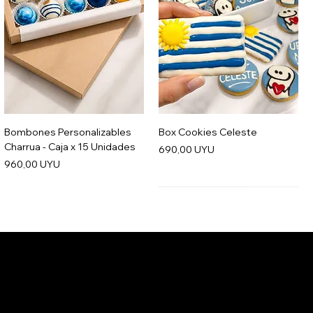
Bombones Personalizables
Box Cookies Celeste
Charrua - Caja x 15 Unidades
Precio
690,00 UYU
Precio
960,00 UYU