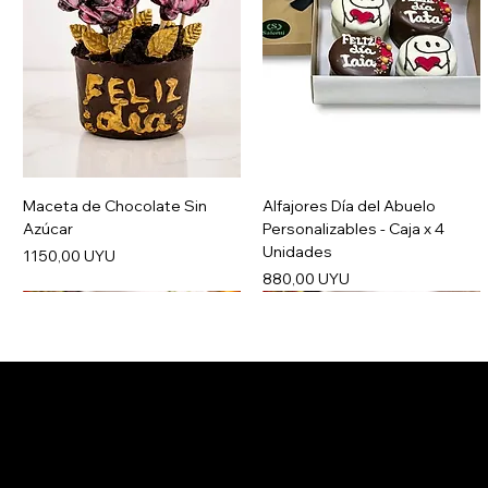
Maceta de Chocolate Sin
Alfajores Día del Abuelo
Azúcar
Personalizables - Caja x 4
Unidades
Precio
1150,00 UYU
Precio
880,00 UYU
Salertti Boutique