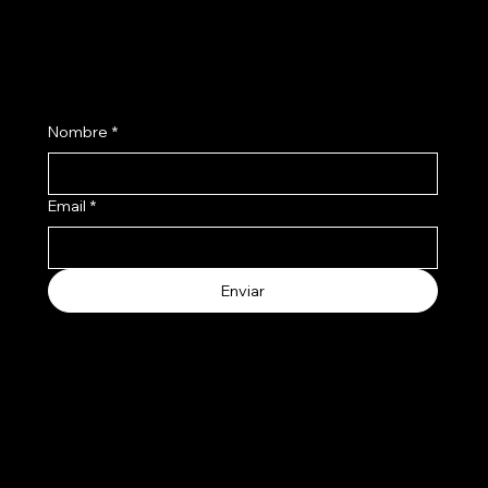
Suscribite a nuestro newsletter
Nombre
*
Email
*
Enviar
Aceptamos los siguientes metodos de pago