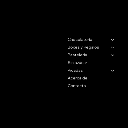
Salertti Boutique
Contacto
Menu
Chocolatería
Gabriel Pereira 2988
Montevideo Uruguay
Boxes y Regalos
Pastelería
Tel 27071088
Sin azúcar
Whatsapp
Picadas
+59899090096
Acerca de
Contacto
Social
Politicas
Preguntas Frecuentes
Facebook
Terminos & Condiciones
Instagram
Como Comprar
Políticas de Envío