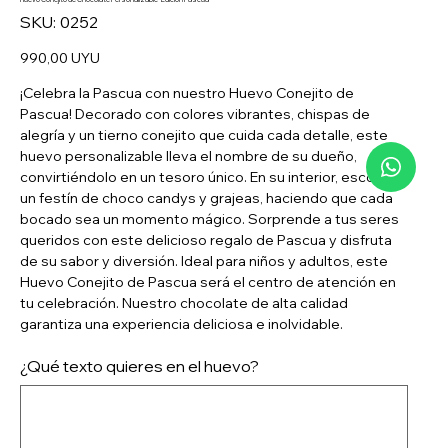
SKU
SKU:
0252
0252
Precio
990,00 UYU
¡Celebra la Pascua con nuestro Huevo Conejito de
Pascua! Decorado con colores vibrantes, chispas de
alegría y un tierno conejito que cuida cada detalle, este
huevo personalizable lleva el nombre de su dueño,
convirtiéndolo en un tesoro único. En su interior, esconde
un festín de choco candys y grajeas, haciendo que cada
bocado sea un momento mágico. Sorprende a tus seres
queridos con este delicioso regalo de Pascua y disfruta
de su sabor y diversión. Ideal para niños y adultos, este
Huevo Conejito de Pascua será el centro de atención en
tu celebración. Nuestro chocolate de alta calidad
garantiza una experiencia deliciosa e inolvidable.
¿Qué texto quieres en el huevo?
Hasta
8
caracteres.