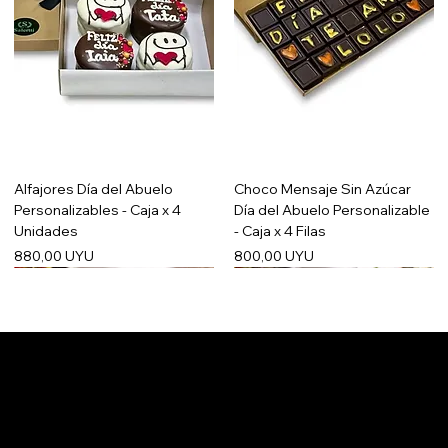
Alfajores Día del Abuelo
Choco Mensaje Sin Azúcar
Personalizables - Caja x 4
Día del Abuelo Personalizable
Unidades
- Caja x 4 Filas
Precio
Precio
880,00 UYU
800,00 UYU