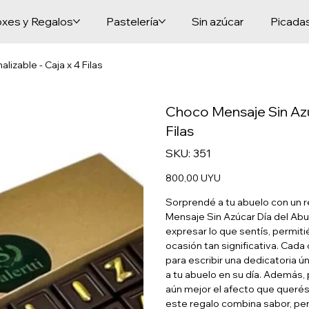
xes y Regalos
Pastelería
Sin azúcar
Picada
izable - Caja x 4 Filas
Choco Mensaje Sin Azúc
Filas
SKU
SKU:
351
351
Precio
800,00 UYU
Sorprendé a tu abuelo con un r
Mensaje Sin Azúcar Día del Abue
expresar lo que sentís, permi
ocasión tan significativa. Cada
para escribir una dedicatoria ú
a tu abuelo en su día. Además, 
aún mejor el afecto que querés
este regalo combina sabor, pe