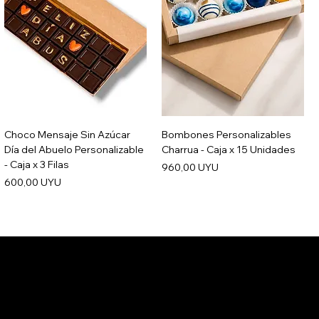
Choco Mensaje Sin Azúcar
Bombones Personalizables
Día del Abuelo Personalizable
Charrua - Caja x 15 Unidades
- Caja x 3 Filas
Precio
960,00 UYU
Precio
600,00 UYU