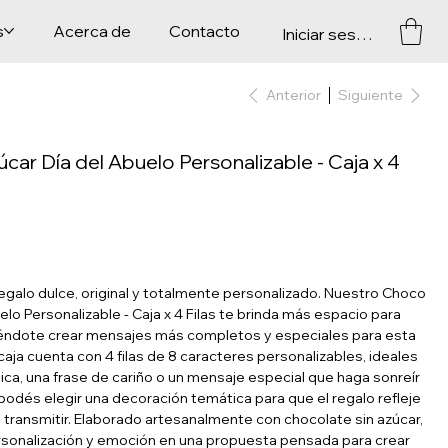
s
Acerca de
Contacto
Iniciar sesión
Anterior
Siguiente
ar Día del Abuelo Personalizable - Caja x 4
egalo dulce, original y totalmente personalizado. Nuestro Choco
lo Personalizable - Caja x 4 Filas te brinda más espacio para
tiéndote crear mensajes más completos y especiales para esta
 caja cuenta con 4 filas de 8 caracteres personalizables, ideales
nica, una frase de cariño o un mensaje especial que haga sonreír
podés elegir una decoración temática para que el regalo refleje
 transmitir. Elaborado artesanalmente con chocolate sin azúcar,
rsonalización y emoción en una propuesta pensada para crear