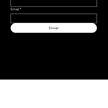
Email
*
Enviar
Aceptamos los siguientes metodos de pago
© 2025 by Salertti