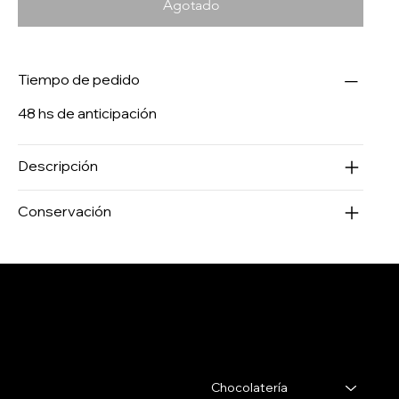
Agotado
Tiempo de pedido
48 hs de anticipación
Descripción
Conservación
Salertti Boutique
Contacto
Menu
Chocolatería
Gabriel Pereira 2988