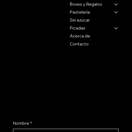
Montevideo Uruguay
Boxes y Regalos
Pastelería
Tel 27071088
Sin azúcar
Whatsapp
Picadas
+59899090096
Acerca de
Contacto
Social
Politicas
Preguntas Frecuentes
Facebook
Terminos & Condiciones
Instagram
Como Comprar
Políticas de Envío
Suscribite a nuestro newsletter
Nombre
*