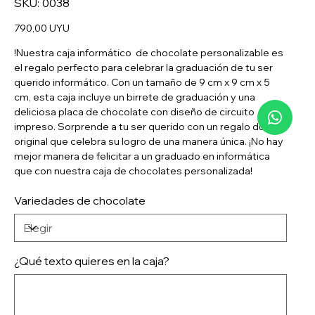
SKU:
0038
0038
Precio
790,00 UYU
!Nuestra caja informático de chocolate personalizable es
el regalo perfecto para celebrar la graduación de tu ser
querido informático. Con un tamaño de 9 cm x 9 cm x 5
cm, esta caja incluye un birrete de graduación y una
deliciosa placa de chocolate con diseño de circuito
impreso. Sorprende a tu ser querido con un regalo dulce y
original que celebra su logro de una manera única. ¡No hay
mejor manera de felicitar a un graduado en informática
que con nuestra caja de chocolates personalizada!
Variedades de chocolate
¿Qué texto quieres en la caja?
Hasta
25
caracteres.