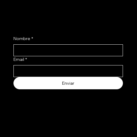
Suscribite a nuestro newsletter
Nombre
*
Email
*
Enviar
Aceptamos los siguientes metodos de pago