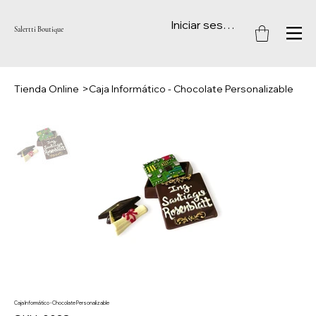
Iniciar sesión
Salertti Boutique
Tienda Online
>
Caja Informático - Chocolate Personalizable
Caja Informático - Chocolate Personalizable
SKU