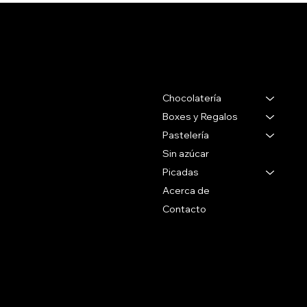
Salertti Boutique
Contacto
Menu
Chocolatería
Gabriel Pereira 2988
Montevideo Uruguay
Boxes y Regalos
Pastelería
Tel 27071088
Sin azúcar
Whatsapp
Picadas
+59899090096
Acerca de
Contacto
Social
Politicas
Preguntas Frecuentes
Facebook
Terminos & Condiciones
Instagram
Como Comprar
Políticas de Envío